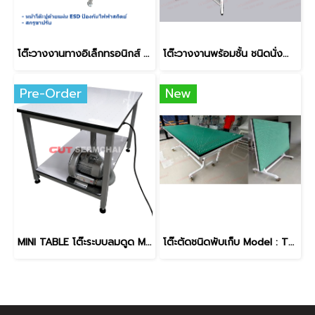
โต๊ะวางงานทางอิเล็กทรอนิกส์ โครงสร้าง Aluminum Model : ET- 600120AL
โต๊ะวางงานพร้อมชั้น ชนิดนั่งทำงาน Model : TS-80120
Pre-Order
New
MINI TABLE โต๊ะระบบลมดูด Model : T-007
โต๊ะตัดชนิดพับเก็บ Model : TF-120240 หน้าโต๊ะปูด้วยแผ่นยางสีเขียวทนแรงขูดขีดได้