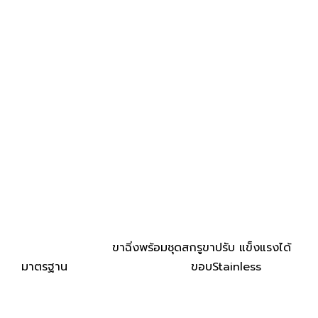
ขาฉิ่งพร้อมชุดสกรูขาปรับ แข็งแรงได้
มาตรฐาน ขอบStainless