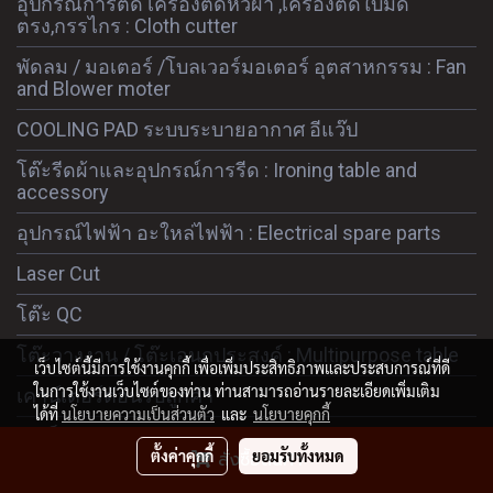
อุปกรณ์การตัด เครื่องตัดหัวผ้า ,เครื่องตัดใบมีด
ตรง,กรรไกร : Cloth cutter
พัดลม / มอเตอร์ /โบลเวอร์มอเตอร์ อุตสาหกรรม : Fan
and Blower moter
COOLING PAD ระบบระบายอากาศ อีแว๊ป
โต๊ะรีดผ้าและอุปกรณ์การรีด : Ironing table and
accessory
อุปกรณ์ไฟฟ้า อะใหล่ไฟฟ้า : Electrical spare parts
Laser Cut
โต๊ะ QC
โต๊ะวางงาน / โต๊ะเอนกประสงค์ : Multipurpose table
เว็บไซต์นี้มีการใช้งานคุกกี้ เพื่อเพิ่มประสิทธิภาพและประสบการณ์ที่ดี
ในการใช้งานเว็บไซต์ของท่าน ท่านสามารถอ่านรายละเอียดเพิ่มเติม
เคาน์เตอร์ต้อนรับลูกค้า
ได้ที่
นโยบายความเป็นส่วนตัว
และ
นโยบายคุกกี้
รถเข็น กระบะผ้า / TROLLEY
ตั้งค่าคุกกี้
ยอมรับทั้งหมด
สั่งซื้อสินค้า
ลูกล้ออุตสาหกรรม