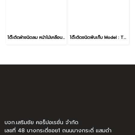
โต๊ะตัดผ้าชนิดลม หน้าไม้เคลือบแผ่นโฟเมก้า-ขาว ขอบStainless Model TA-01Fs
โต๊ะตัดชนิดพับเก็บ Model : TF-120240 หน้าโต๊ะปูด้วยแผ่นยางสีเขียวทนแรงขูดขีดได้
บจก.เสริมชัย คอร็ปอเรชั่น จำกัด
เลขที่ 48 บางกระดี่ซอย1 ถนนบางกระดี่ แสมดำ