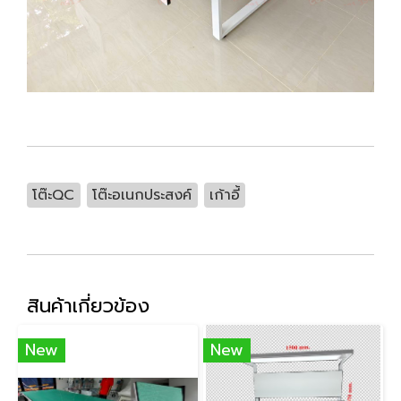
โต๊ะQC
โต๊ะอเนกประสงค์
เก้าอี้
สินค้าเกี่ยวข้อง
New
New