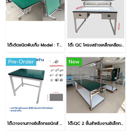
โต๊ะตัดชนิดพับเก็บ Model : TF-120240 หน้าโต๊ะปูด้วยแผ่นยางสีเขียวทนแรงขูดขีดได้
โต๊ะ QC โครงสร้างเหล็กเคลือบสีฝุ่นอบ-ขาว Model : T-12050L2Fp
Pre-Order
New
โต๊ะวางงานทางอิเล็กทรอนิกส์ โครงสร้าง Aluminum Model : ET- 600120AL
โต๊ะQC 2 ชั้นสำหรับงานอิเล็กทรอนิกส์ โครงสร้าง Stainless Model : TS- 90240