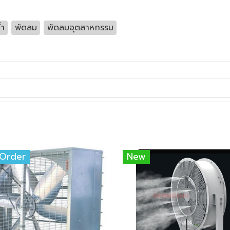
้า
พัดลม
พัดลมอุตสาหกรรม
-Order
New