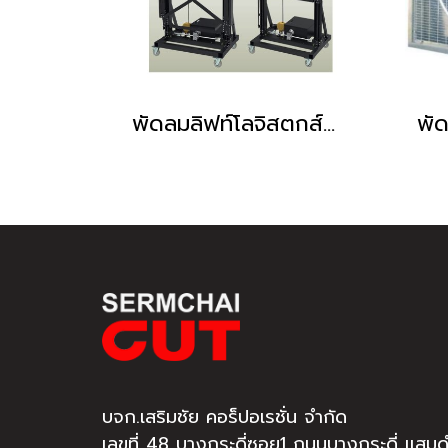
พัดลมลิฟท์โลจิสตกส์สำหรับทำงานบนที่สูง ปรับความเร็วด้วยอินเวอร์เตอร์ Model : WYFJ-T1100
บจก.เสริมชัย คอร็ปอเรชั่น จำกัด
เลขที่ 48 บางกระดี่ซอย1 ถนนบางกระดี่ แสม