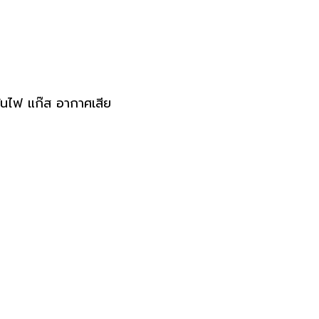
วันไฟ แก๊ส อากาศเสีย