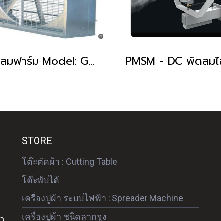
พัดลมฟาร์ม Model: GLF Series Rectangular Industrial Exhaust Fan with Shutter
STORE
โต๊ะตัดผ้า : Cutting Table
โต๊ะพับได้
เครื่องปูผ้า ระบบไฟฟ้า : Spreader Machine
เครื่องปูผ้า ชนิดลากจูง
ดำ