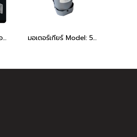
PMSM - DC พัดลมไอนํ้าติดผนังแบบส่ายไปมา ประหยัดพลังงาน พร้อมปรับหัวขึ้น-ลง 130 องศา Model : WYFJ-P900
มอเตอร์เกียร์ Model: 5IK90GU-CF