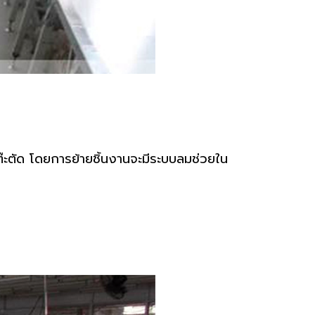
นโต๊ะตัด โดยการย้ายชิ้นงานจะมีระบบลมช่วยใน