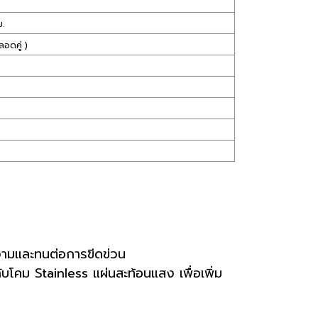
.
อดคู่ )
งามและทนต่อการขีดข่วน
คม Stainless แผ่นสะท้อนแสง เพื่อเพิ่ม