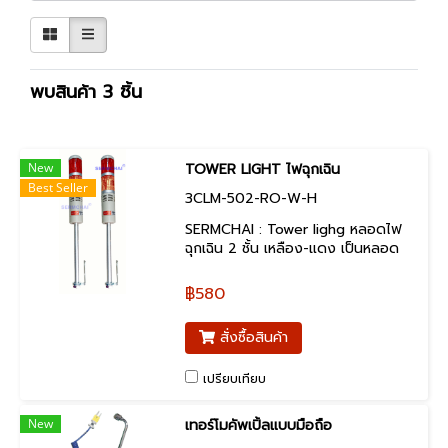
พบสินค้า 3 ชิ้น
New
TOWER LIGHT ไฟฉุกเฉิน
Best Seller
3CLM-502-RO-W-H
SERMCHAI : Tower lighg หลอดไฟ
ฉุกเฉิน 2 ชั้น เหลือง-แดง เป็นหลอด
ไฟ LED สำหรับงานอุตสาหกรรม สินค้า
คุณภาพCE รับประกัน 1 ปี
฿580
สั่งซื้อสินค้า
เปรียบเทียบ
New
เทอร์โมคัพเปิ้ลแบบมือถือ