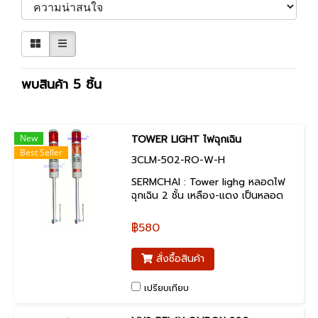
พบสินค้า 5 ชิ้น
New
TOWER LIGHT ไฟฉุกเฉิน
Best Seller
3CLM-502-RO-W-H
SERMCHAI : Tower lighg หลอดไฟ
ฉุกเฉิน 2 ชั้น เหลือง-แดง เป็นหลอด
ไฟ LED สำหรับงานอุตสาหกรรม สินค้า
คุณภาพCE รับประกัน 1 ปี
฿580
สั่งซื้อสินค้า
เปรียบเทียบ