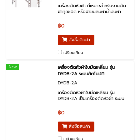
เครื่องตัดหัวผ้า ที่เหมาะสำหรับงานตัด
ผ้าทุกชนิด หรือผ้าขนลมผ้าน้ำมันผ้า
พลาสติกฟิล์มพลาสติกหนังพลาสติก
ไนลอนโพลีเอสเตอร์ T / C T / R
฿0
ผ้าใบ ฯลฯ
สั่งซื้อสินค้า
เปรียบเทียบ
New
เครื่องตัดหัวผ้าใบมีดเหลี่ยม รุ่น
DYDB-2A ระบบอัตโนมัติ
DYDB-2A
เครื่องตัดหัวผ้าใบมีดเหลี่ยม รุ่น
DYDB-2A เป็นเครื่องตัดหัวผ้า ระบบ
อัตโนมัต วิ่งไป-กลับเองได้ มีให้ความ
ยาวราง สูงสุด 3.80 ม.
฿0
สั่งซื้อสินค้า
เปรียบเทียบ