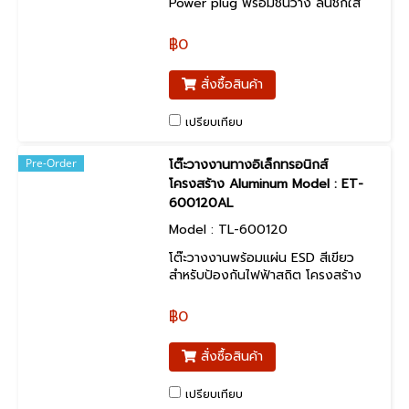
Power plug พร้อมชั้นวาง ลิ้นชักใส่
อุปกรณ์ แผ่นป้ายติดเอกสาร หน้าโต๊ะเค
ลื่อบแผ่นโฟเมก้าสีดำด้าน ชนิดเกรด A
฿0
ตามลูกค้าระบุ
สั่งซื้อสินค้า
เปรียบเทียบ
Pre-Order
โต๊ะวางงานทางอิเล็กทรอนิกส์
โครงสร้าง Aluminum Model : ET-
600120AL
Model : TL-600120
โต๊ะวางงานพร้อมแผ่น ESD สีเขียว
สำหรับป้องกันไฟฟ้าสถิต โครงสร้าง
Aluminum profile 40*40 เป็นโต๊ะ
อเนกประสงค์ โดยเฉพาะงาน
฿0
อิเล็กทรอนิกส์
สั่งซื้อสินค้า
เปรียบเทียบ