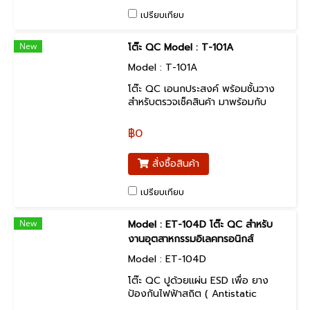
เปรียบเทียบ
New
โต๊ะ QC Model : T-101A
Model : T-101A
โต๊ะ QC เอนกประสงค์ พร้อมชั้นวาง
สำหรับตรวจเช็คสินค้า มาพร้อมกับ
ระบบหลอดไฟฟ้า LED ขนาด18 x2
watt. จำนวน 1 ชุด และโคม
฿0
Stainlessแผ่นสะท้อนแสง เพื่อเพิ่ม
แสงสว่างได้มากขึ้น พร้อมทั้งเป็น
สั่งซื้อสินค้า
หลอดประหยัดพลังงาน
เปรียบเทียบ
New
Model : ET-104D โต๊ะ QC สำหรับ
งานอุตสาหกรรมอิเลคทรอนิกส์
Model : ET-104D
โต๊ะ QC ปูด้วยแผ่น ESD เพื่อ ยาง
ป้องกันไฟฟ้าสถิต ( Antistatic
Rubber Sheet) เป็นแผ่นยางที่มี