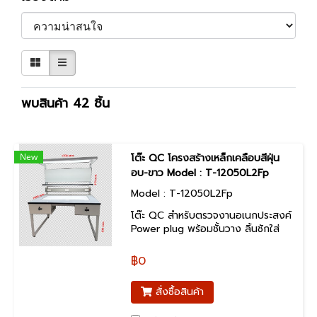
พบสินค้า 42 ชิ้น
New
โต๊ะ QC โครงสร้างเหล็กเคลือบสีฝุ่น
อบ-ขาว Model : T-12050L2Fp
Model : T-12050L2Fp
โต๊ะ QC สำหรับตรวจงานอเนกประสงค์
Power plug พร้อมชั้นวาง ลิ้นชักใส่
อุปกรณ์ แผ่นป้ายติดเอกสาร หน้าโต๊ะเค
ลื่อบแผ่นโฟเมก้าสีดำด้าน พร้อมไฟ
฿0
LED บน - ล่าง
สั่งซื้อสินค้า