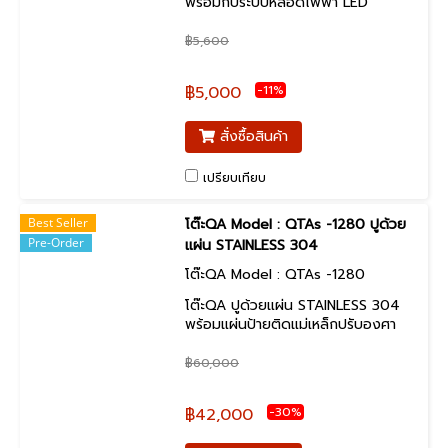
พร้อมกับระบบหลอดไฟฟ้า LED
ขนาด18x2 watt.(หลอดคู่ )จำนวน 1
ชุด มาพร้อมกับโคม Stainless แผ่น
฿5,600
สะท้อนแสง เพื่อเพิ่มแสงสว่างได้มาก
ขึ้น พร้อมทั้ง เป็นหลอดประหยัด
-11%
฿5,000
พลังงาน
สั่งซื้อสินค้า
เปรียบเทียบ
Best Seller
โต๊ะQA Model : QTAs -1280 ปูด้วย
Pre-Order
แผ่น STAINLESS 304
โต๊ะQA Model : QTAs -1280
โต๊ะQA ปูด้วยแผ่น STAINLESS 304
พร้อมแผ่นป้ายติดแม่เหล็กปรับองศา
ระบบแสงสว่าง LED
฿60,000
-30%
฿42,000