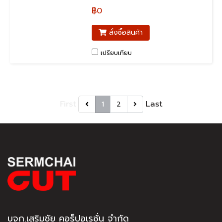
คุณสมบัติ ช่วยป้องกันการเกิด
฿0
ไฟฟ้าสถิตและช่วยถ่ายเทประจุไฟฟ้า
สถิตจากชิ้นงานหรือวัสดุบนโต๊ะงานลง
สั่งซื้อสินค้า
สู่พื้น เหมาะสำหรับการนำไปใช้งาน
อุตสาหกรรมอิเลคทรอนิกส์
เปรียบเทียบ
First
Last
1
2
บจก.เสริมชัย คอร็ปอเรชั่น จำกัด