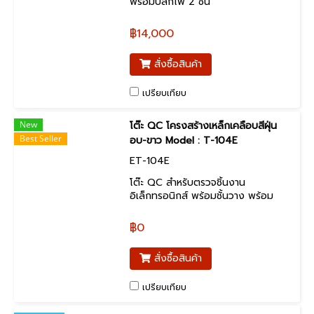
พร้อมปลั๊กไฟ 2 ชั้น
฿14,000
สั่งซื้อสินค้า
เปรียบเทียบ
New
โต๊ะ QC โครงสร้างเหล็กเคลือบสีฝุ่น
Best Seller
อบ-ขาว Model : T-104E
ET-104E
โต๊ะ QC สำหรับตรวจชิ้นงาน
อิเล็กทรอนิกส์ พร้อมชั้นวาง พร้อม
แผ่น ESD ป้องกันไฟฟ้าสถิต
฿0
สั่งซื้อสินค้า
เปรียบเทียบ