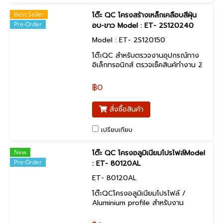
Best Seller
โต๊ะ QC โครงสร้างเหล็กเคลือบสีฝุ่น
Pre-Order
อบ-ขาว Model : ET- 2S120240
Model : ET- 2S120150
โต๊ะQC สำหรับตรวจงานอุปกรณ์ทาง
อิเล็กทรอนิกส์ ตรวจเช็คสินค้ทำงาน 2
ด้านในโต๊ะเดียวกัน พร้อมชุดปลั๊กไฟ +
หลอดไฟ LED
฿0
สั่งซื้อสินค้า
เปรียบเทียบ
New
โต๊ะ QC โครงอลูมิเนียมโปรไฟล์Model
Pre-Order
: ET- 80120AL
ET- 80120AL
โต๊ะQCโครงอลูมิเนียมโปรไฟล์ /
Aluminium profile สำหรับงาน
อิเล็กทรอนิกส์