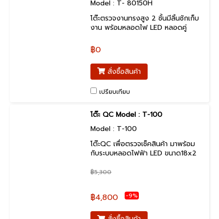
Model : T- 80150H
โต๊ะตรวจงานทรงสูง 2 ชั้นมีลิ้นชักเก็บ
งาน พร้อมหลอดไฟ LED หลอดคู่
฿0
สั่งซื้อสินค้า
เปรียบเทียบ
โต๊ะ QC Model : T-100
Model : T-100
โต๊ะQC เพื่อตรวจเช็คสินค้า มาพร้อม
กับระบบหลอดไฟฟ้า LED ขนาด18x2
watt.(หลอดคู่ )จำนวน 1 ชุด มาพร้อม
กับโคม Stainless แผ่นสะท้อนแสง
฿5,300
เพื่อเพิ่มแสงสว่างได้มากขึ้น พร้อมทั้ง
เป็นหลอดประหยัดพลังงาน
-9%
฿4,800
สั่งซื้อสินค้า