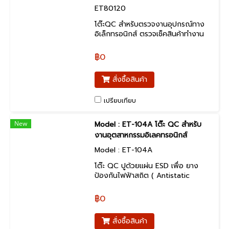
ET80120
โต๊ะQC สำหรับตรวจงานอุปกรณ์ทาง
อิเล็กทรอนิกส์ ตรวจเช็คสินค้าทำงาน
พร้อมชุดปลั๊กไฟ + หลอดไฟ LED
฿0
สั่งซื้อสินค้า
เปรียบเทียบ
New
Model : ET-104A โต๊ะ QC สำหรับ
งานอุตสาหกรรมอิเลคทรอนิกส์
Model : ET-104A
โต๊ะ QC ปูด้วยแผ่น ESD เพื่อ ยาง
ป้องกันไฟฟ้าสถิต ( Antistatic
Rubber Sheet) เป็นแผ่นยางที่มี
คุณสมบัติ ช่วยป้องกันการเกิด
฿0
ไฟฟ้าสถิตและช่วยถ่ายเทประจุไฟฟ้า
สถิตจากชิ้นงานหรือวัสดุบนโต๊ะงานลง
สั่งซื้อสินค้า
สู่พื้น เหมาะสำหรับการนำไปใช้งาน