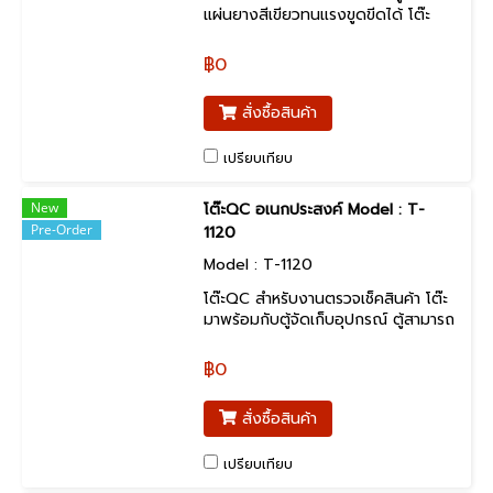
แผ่นยางสีเขียวทนแรงขูดขีดได้ โต๊ะ
เคลื่อนย้ายได้ เหมาะสำหรับงานตัดสติก
เกอร์ งานกรีด-ตัดบนโต๊ะ และอื่นๆ
฿0
สั่งซื้อสินค้า
เปรียบเทียบ
New
โต๊ะQC อเนกประสงค์ Model : T-
Pre-Order
1120
Model : T-1120
โต๊ะQC สำหรับงานตรวจเช็คสินค้า โต๊ะ
มาพร้อมกับตู้จัดเก็บอุปกรณ์ ตู้สามารถ
ออกแบบติดได้ทั้งเปิดด้านหน้าและเปิด
ด้านข้างได้
฿0
สั่งซื้อสินค้า
เปรียบเทียบ